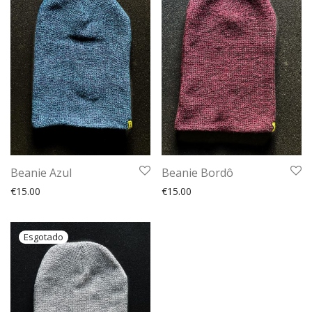
Beanie Azul
Beanie Bordô
€
15.00
€
15.00