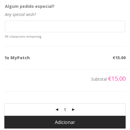
Algum pedido especial?
Any special wish?
99
characters remaining
1x
MyPatch
€15.00
€15.00
Subtotal
Adicionar