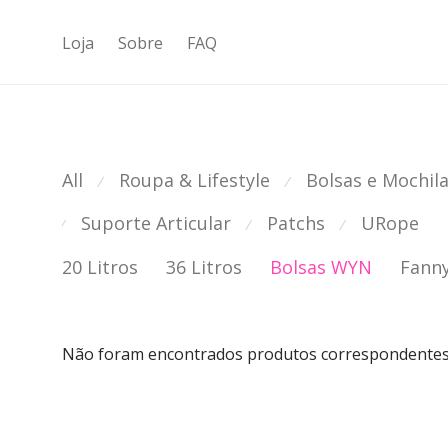
Loja
Sobre
FAQ
All
Roupa & Lifestyle
Bolsas e Mochil
⁄
⁄
Suporte Articular
Patchs
URope
⁄
⁄
⁄
20 Litros
36 Litros
Bolsas WYN
Fanny
Não foram encontrados produtos correspondentes 